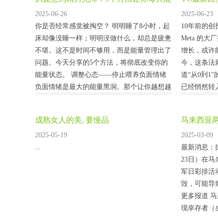
量满格！_情绪_管理_时间
垂直，就
2025-06-26
2025-06-23
你是否经常感觉被掏空？ 明明睡了8小时，起
10年前的
床却像没睡一样；明明没做什么，却总是疲惫
Meta 的
不堪。这不是时间不够用，而是能量管理出了
增长，或许
问题。今天分享的5个方法，将彻底改变你的
今，这条法
能量状态。 调整心态——停止喂养负面情绪
道“从0到1
负面情绪是最大的能量黑洞。那个让你越想越
已经悄然转
气的同事，那件耿耿于怀的小事，都在无声无
个足够细分
息地消耗你的能量。心理学研究发现，负面情
工作流程，
成熟女人的美, 要慢品
马来西亚
绪的自然寿命只有12秒，能持续存在完全是因
如今创业的
伤亡
2025-05-19
2025-03-09
为我们不断回想。 试试这个简单方法...
特定行业垂直
...
最新消息：
23日）在
军日彩排活
毁，可能导
更多报道 
现幸存者（央