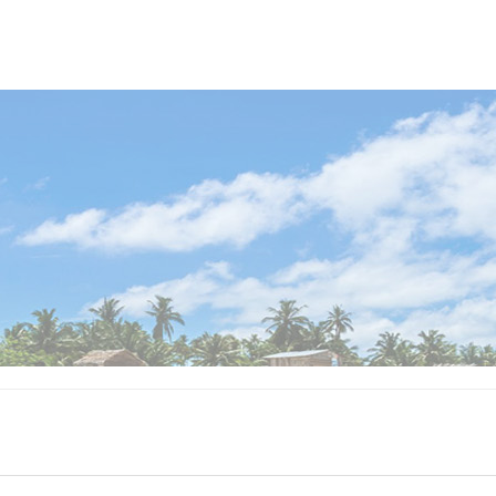
亚当日发生相撞事故的直升机中共
大幅度降低，本身二技能就持续5秒，
10名。初步信息显示，尚未发现幸
于12，纯纯的降低冷却缩减的同时
台记者 魏可枫） 责任编辑：张
空间。 大招冷却时间42-28改为35-
增强。 二三技...