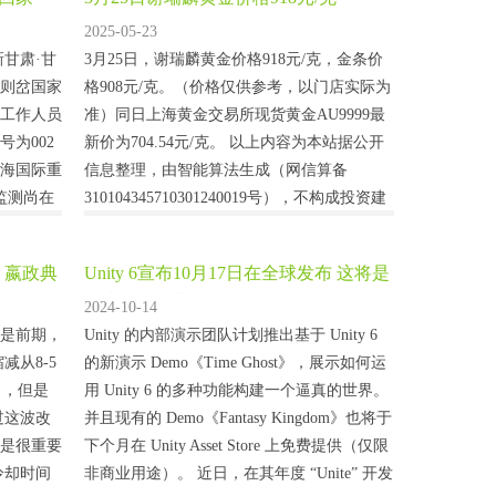
2025-05-23
甘肃·甘
3月25日，谢瑞麟黄金价格918元/克，金条价
则岔国家
格908元/克。（价格仅供参考，以门店实际为
工作人员
准）同日上海黄金交易所现货黄金AU9999最
号为002
新价为704.54元/克。 以上内容为本站据公开
海国际重
信息整理，由智能算法生成（网信算备
监测尚在
310104345710301240019号），不构成投资建
性机警，
议。...
很难全面
 嬴政典
Unity 6宣布10月17日在全球发布 这将是
尕海则岔管
历史最佳版本
2024-10-14
是前期，
Unity 的内部演示团队计划推出基于 Unity 6
减从8-5
的新演示 Demo《Time Ghost》，展示如何运
了，但是
用 Unity 6 的多种功能构建一个逼真的世界。
过这波改
并且现有的 Demo《Fantasy Kingdom》也将于
是很重要
下个月在 Unity Asset Store 上免费提供（仅限
冷却时间
非商业用途）。 近日，在其年度 “Unite” 开发