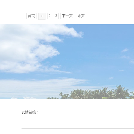
息，马来西
有机组人员
首页
2
3
下一页
末页
1
存者。（总
迪...
友情链接：