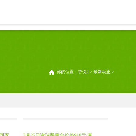
最新动态
你的位置：
杏悦2
>
最新动态
>
鹤回家
3月25日谢瑞麟黄金价格918元/克