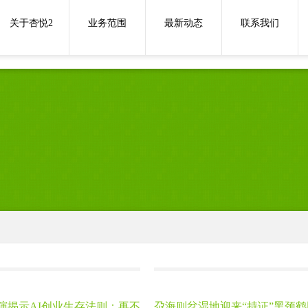
关于杏悦2
业务范围
最新动态
联系我们
演揭示AI创业生存法则：再不
尕海则岔湿地迎来“持证”黑颈