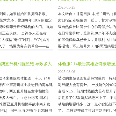
是死
2025-05-25
创投圈，如果创始团队拥有谷歌、
本文转自：甘南日报 本报兰州讯（新
大厂技术光环，叠加每年 10% 的稳定
肃日报记者徐俊勇）近日，甘肃尕海
能轻松叩开投资机构的大门。而如
级自然保护区管护中心尕海保护站的
则正在失效。 当许多人还在称
在日常巡护时，监测到2024年环志编
”的大模型“奇点”时刻，YC的风向
的黑颈鹤幼鸟已长大，并顺利飞回尕
入了一场更为务实的革命——在一
要湿地，环志编号为003的黑颈鹤经
和垂直的成熟赛道中，用AI重塑
四川雅安一带活动。 由于黑颈鹤生
正在取代对通用技术的追逐，成为
活动范围广泛，采用传统的观察手段
两架直升机相撞坠毁 导致多人
体验服2.14最贵英雄史诗级增强,
生存法则。（注：我们将解决某个
掌握它们的动态。因此，2024年，
韦削弱
2025-03-06
工作流问题的初...
护中心在保护区开展了黑颈鹤...
据马来西亚媒体报道，今天（4月
被动的生命值回复是纯增强的，特别
马来西亚霹雳州红土坎进行的海军建
对线能力会有提升。 一技能的冷却缩
动中，两架直升机在空中相撞坠
变成7-5.5，前期对线能力是有提升
致多人伤亡。（总台记者 闫术）
后期多了0.5双沉默就连不上了。不
马来西亚直升机相撞事故中尚未发
动给的增强很多，这一点小缺陷就不
视） 据当地消防部门4月23日消
了。 二技能变成了可以主动关闭，